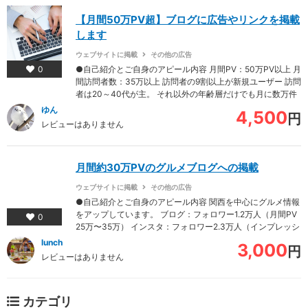
【月間50万PV超】ブログに広告やリンクを掲載
します
ウェブサイトに掲載
その他の広告
0
●自己紹介とご自身のアピール内容 月間PV：50万PV以上 月
間訪問者数：35万以上 訪問者の9割以上が新規ユーザー 訪問
者は20～40代が主。 それ以外の年齢層だけでも月に数万件
のPVがあります。 男女比はほぼ同じなので…
ゆん
4,500
円
レビューはありません
月間約30万PVのグルメブログへの掲載
ウェブサイトに掲載
その他の広告
●自己紹介とご自身のアピール内容 関西を中心にグルメ情報
をアップしています。 ブログ：フォロワー1.2万人（月間PV
0
25万〜35万） インスタ：フォロワー2.3万人（インプレッシ
ョン週10万） フォロワーさんの男女比はおよそ…
lunch
3,000
円
レビューはありません
カテゴリ