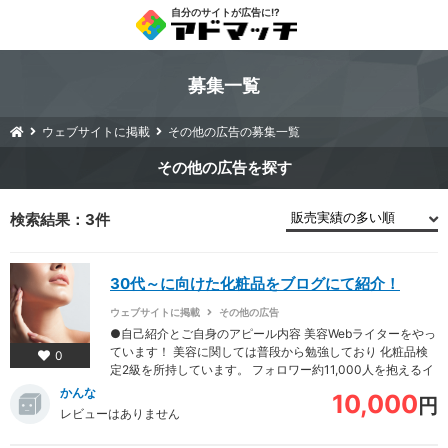
自分のサイトが広告に!?
募集一覧
ウェブサイトに掲載
その他の広告の募集一覧
その他の広告
検索結果：3件
30代～に向けた化粧品をブログにて紹介！
ウェブサイトに掲載
その他の広告
●自己紹介とご自身のアピール内容 美容Webライターをやっ
ています！ 美容に関しては普段から勉強しており 化粧品検
0
定2級を所持しています。 フォロワー約11,000人を抱えるイ
ンスタグラマーでもあります！ ●プラッ…
かんな
10,000
円
レビューはありません