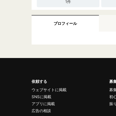
1件
プロフィール
依頼する
募
ウェブサイトに掲載
募
SNSに掲載
初
アプリに掲載
振
広告の相談